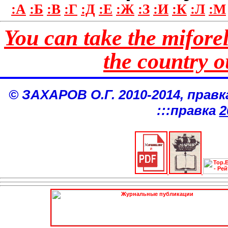
:А
:Б
:В
:Г
:Д
:Е
:Ж
:З
:И
:К
:Л
:М
You can take the miforeli
the country ou
© ЗАХАРОВ О.Г. 2010-2014, правк
:::правка
2