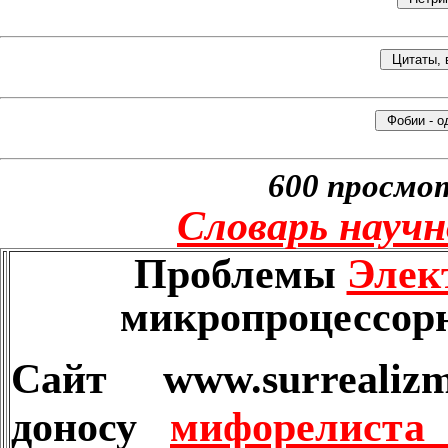
600 просмот
Словарь науч
Проблемы
Элек
микропроцессор
Сайт www.surrealiz
доносу
мифорелист